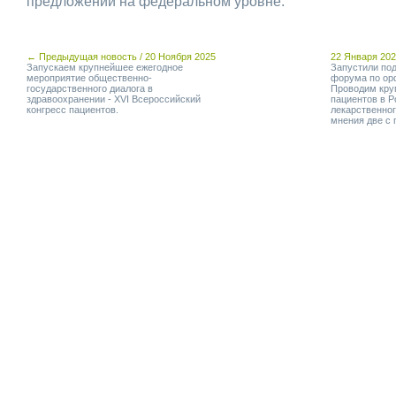
предложений на федеральном уровне.
← Предыдущая новость / 20 Ноября 2025
22 Января 20
Запускаем крупнейшее ежегодное
Запустили под
мероприятие общественно-
форума по ор
государственного диалога в
Проводим кру
здравоохранении - XVI Всероссийский
пациентов в Р
конгресс пациентов.
лекарственно
мнения две с 