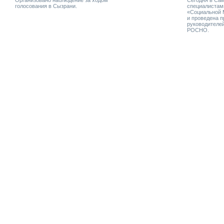
Организовано наблюдение за ходом
Сегодня в Са
голосования в Сызрани.
специалистами
«Социальной 
и проведена 
руководителе
РОСНО.