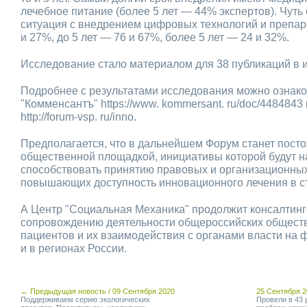
лечебное питание (более 5 лет — 44% экспертов). Чуть
ситуация с внедрением цифровых технологий и препара
и 27%, до 5 лет — 76 и 67%, более 5 лет — 24 и 32%.
Исследование стало материалом для 38 публикаций в 
Подробнее с результатами исследования можно ознако
"Комменсантъ" https://www. kommersant. ru/doc/4484843
http://forum-vsp. ru/inno.
Предполагается, что в дальнейшем Форум станет пост
общественной площадкой, инициативы которой будут н
способствовать принятию правовых и организационны
повышающих доступность инновационного лечения в с
А Центр "Социальная Механика" продолжит консалтинг
сопровождению деятельности общероссийских общест
пациентов и их взаимодействия с органами власти на
и в регионах России.
← Предыдущая новость / 09 Сентября 2020
25 Сентября 
Поддерживаем серию экологических
Провели в 43 