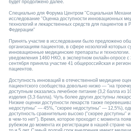
будет продолжено далее.
Специально для Форума Центром "Социальная Механи
исследование "Оценка доступности инновационных ме
технологий и лекарственных средств для пациентов в 
Федерации"
Принять участие в исследовании было предложено о
организациям пациентов, в сфере нозологий которых 
инновационные медицинские препараты и технологии.
уведомления 1460 НКО, в экспертном онлайн-опросе с 2
сентября приняла участие 41 общероссийская и регио
пациентов.
Доступность инноваций в отечественной медицине оце
пациентского сообщества довольно низко — "на троечк
доступным оказались лечебное питание (3,2 балла из 1
изделия (3,3 балла). Чуть более других доступны лека
Низкие оценки доступности лекарств также перевешив
недоступны" — 45%, "скорее недоступны" — 12,5%), од
доступность сравнительно высоко ("скорее доступны" и 
в чем-то нет"). Время, которое проходит с момента по
рубежом до момента их регистрации в нашей стране ча
то и 5 лет. Самый долгий срок внедрения имеют медици