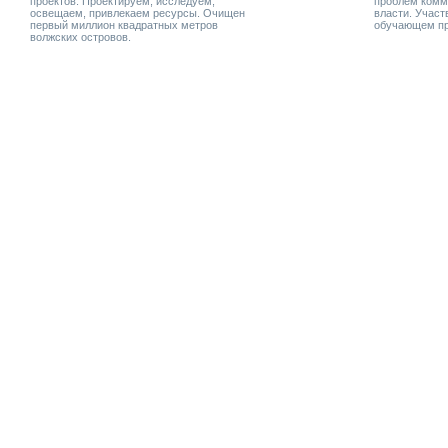
проектов. Проектируем, исследуем,
проблем комм
освещаем, привлекаем ресурсы. Очищен
власти. Учас
первый миллион квадратных метров
обучающем пр
волжских островов.