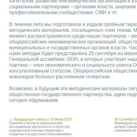
капиталом, развитию некоммерческих организаций и в
социальными партнерами – органами власти, широким
профессиональными сообществами, СМИ и тп.
В течении лета мы подготовили и издали пробным тира
методических материалов, посвященных этим темам. 
момент распространяются среди наших партнеров – р
общероссийских некоммерческих организаций, обществ
муниципальных и государственных органов власти. Ча
нами методик будет представлена 25 сентября на меро
Генеральной ассамблеи ООН, в которых участвует на
партнер – член экономического и социального совета 
консультативным статусом, Общероссийская обществе
инвалидов больных рассеянным склерозом.
Возможно, в будущем эти методические материалы лягу
общественно-государственного партнерства, идею подг
сегодня обдумываем.
← Предыдущая новость / 23 Июля 2015
30 Сентября 
Приняли участие в национальном
Формируем му
исследовании доступности и качества
резерв Самарс
медицинской помощи пациентам с
семинаров по
сердечно-сосудистыми заболеваниями.